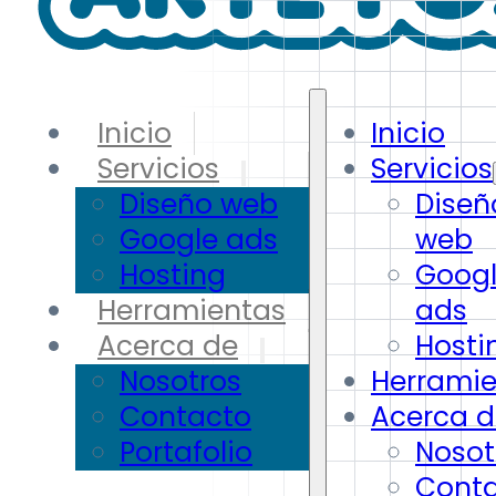
Inicio
Inicio
Servicios
Servicios
Diseño web
Diseñ
Google ads
web
Hosting
Goog
Herramientas
ads
Acerca de
Hosti
Nosotros
Herrami
Contacto
Acerca d
Portafolio
Nosot
Cont