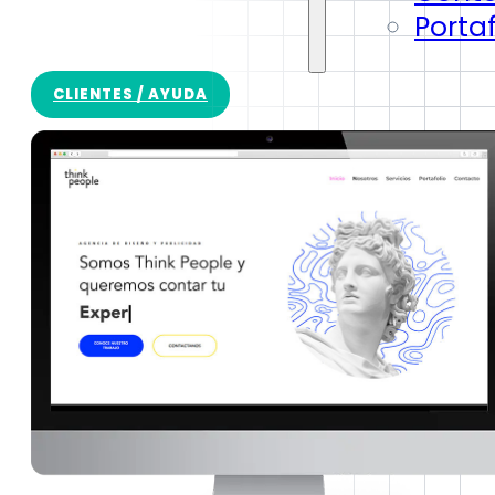
Portaf
CLIENTES / AYUDA