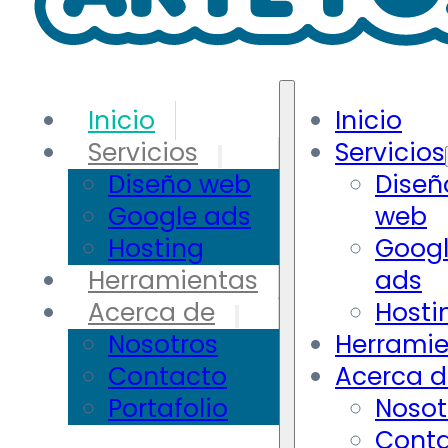
Inicio
Inicio
Servicios
Servicios
Diseño web
Diseñ
Google ads
web
Hosting
Goog
Herramientas
ads
Acerca de
Hosti
Nosotros
Herrami
Contacto
Acerca d
Portafolio
Nosot
Cont