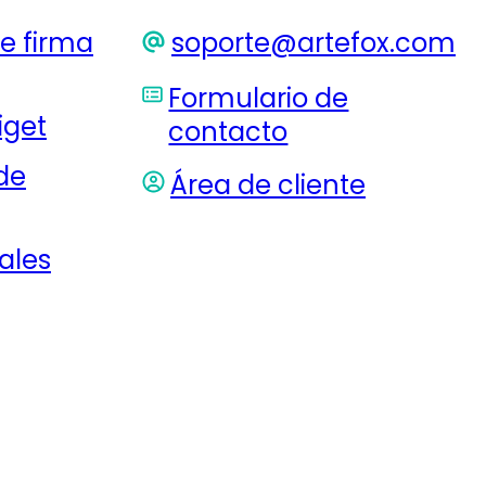
e firma
soporte@artefox.com
Formulario de
iget
contacto
de
Área de cliente
ales