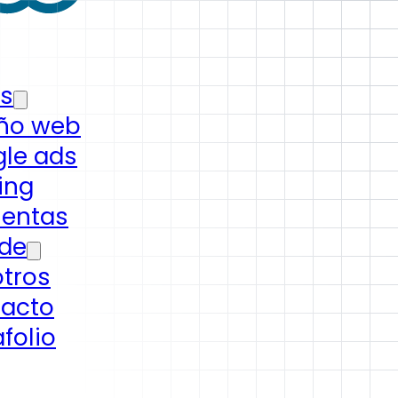
os
ño web
le ads
ing
ientas
 de
tros
acto
folio