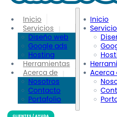
Inicio
Inicio
Servicios
Servici
Diseño web
Dise
Google ads
Goog
Hosting
Host
Herramientas
Herram
Acerca de
Acerca
Nosotros
Noso
Contacto
Cont
Portafolio
Porta
CLIENTES / AYUDA