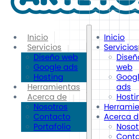
Inicio
Inicio
Servicios
Servicios
Diseño web
Diseñ
Google ads
web
Hosting
Goog
Herramientas
ads
Acerca de
Hosti
Nosotros
Herrami
Contacto
Acerca d
Portafolio
Nosot
Cont